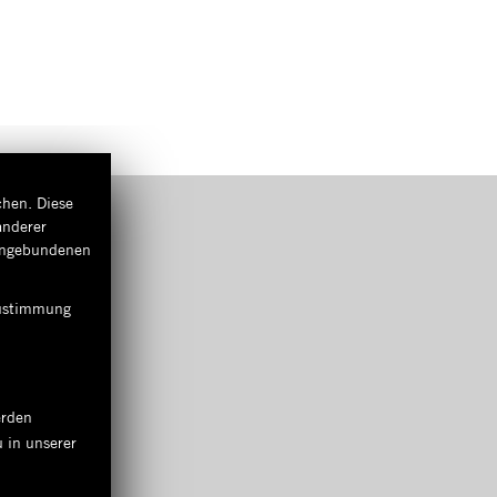
chen. Diese
anderer
eingebundenen
 Zustimmung
erden
 in unserer