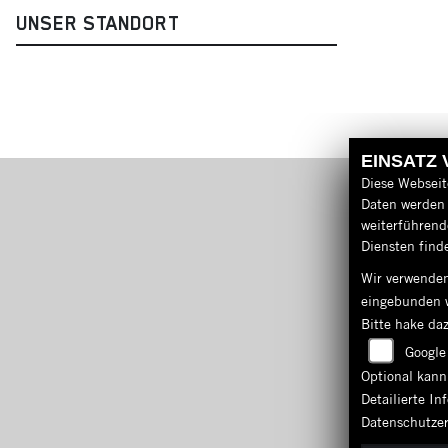
UNSER STANDORT
EINSATZ
Diese Webseit
Daten werden 
weiterführen
Diensten finde
Wir verwenden
eingebunden 
Bitte hake da
Google
Optional kann
Detailierte I
Datenschutze