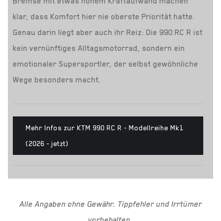
Bremse mit etwas hohem Kraftaufwand machen
klar, dass Komfort hier nie oberste Priorität hatte.
Genau darin liegt aber auch ihr Reiz: Die 990 RC R ist
kein vernünftiges Alltagsmotorrad, sondern ein
emotionaler Supersportler, der selbst gewöhnliche
Wege besonders macht.
Mehr Infos zur KTM 990 RC R - Modellreihe Mk1
(2026 - jetzt)
Alle Angaben ohne Gewähr. Tippfehler und Irrtümer
vorbehalten.